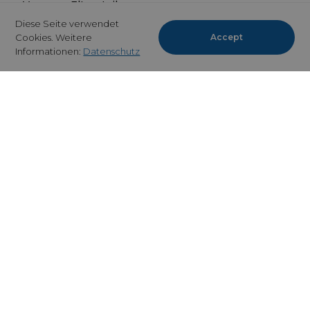
Vorname Elternteil
Diese Seite verwendet
Cookies. Weitere
Accept
Informationen:
Datenschutz
E-Mail
Telefon
Anfrage / Kommentar