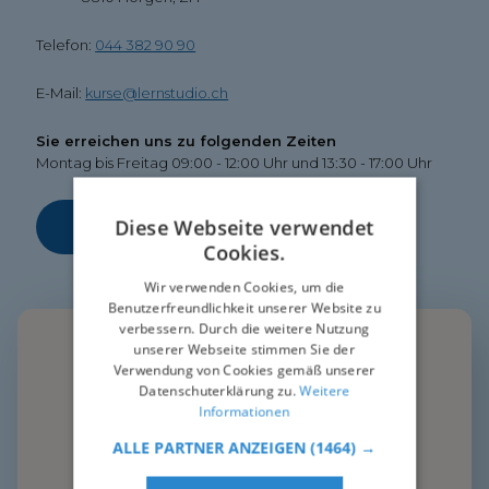
Telefon:
044 382 90 90
E-Mail:
kurse@lernstudio.ch
Sie erreichen uns zu folgenden Zeiten
Montag bis Freitag 09:00 - 12:00 Uhr und 13:30 - 17:00 Uhr
Diese Webseite verwendet
Anfahrt
Cookies.
Wir verwenden Cookies, um die
Benutzerfreundlichkeit unserer Website zu
verbessern. Durch die weitere Nutzung
unserer Webseite stimmen Sie der
Verwendung von Cookies gemäß unserer
Datenschuterklärung zu.
Weitere
Informationen
ALLE PARTNER ANZEIGEN
(1464) →